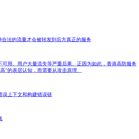
净合法的流量才会被转发到后方真正的服务
尽、服务不可用、用户大量流失等严重后果。正因为如此，香港高防服务
防护高”的表层认知，而需要从攻击原理、
强错误上下文和构建错误链
线