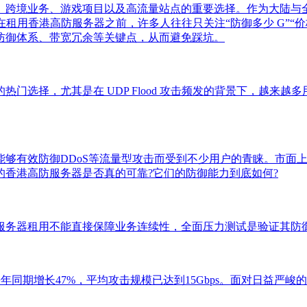
、跨境业务、游戏项目以及高流量站点的重要选择。作为大陆与
但在租用香港高防服务器之前，许多人往往只关注“防御多少 G”
防御体系、带宽冗余等关键点，从而避免踩坑。
选择，尤其是在 UDP Flood 攻击频发的背景下，越来越
能够有效防御DDoS等流量型攻击而受到不少用户的青睐。市面
香港高防服务器是否真的可靠?它们的防御能力到底如何?
服务器租用不能直接保障业务连续性，全面压力测试是验证其防
去年同期增长47%，平均攻击规模已达到15Gbps。面对日益