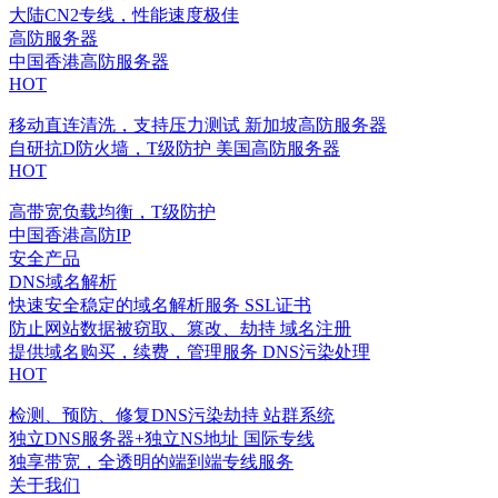
大陆CN2专线，性能速度极佳
高防服务器
中国香港高防服务器
HOT
移动直连清洗，支持压力测试
新加坡高防服务器
自研抗D防火墙，T级防护
美国高防服务器
HOT
高带宽负载均衡，T级防护
中国香港高防IP
安全产品
DNS域名解析
快速安全稳定的域名解析服务
SSL证书
防止网站数据被窃取、篡改、劫持
域名注册
提供域名购买，续费，管理服务
DNS污染处理
HOT
检测、预防、修复DNS污染劫持
站群系统
独立DNS服务器+独立NS地址
国际专线
独享带宽，全透明的端到端专线服务
关于我们