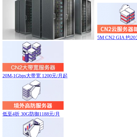
5M CN2 GIA 约2
20M-1Gbps大带宽 1200元/月起
低至4折 30G防御1188元/月