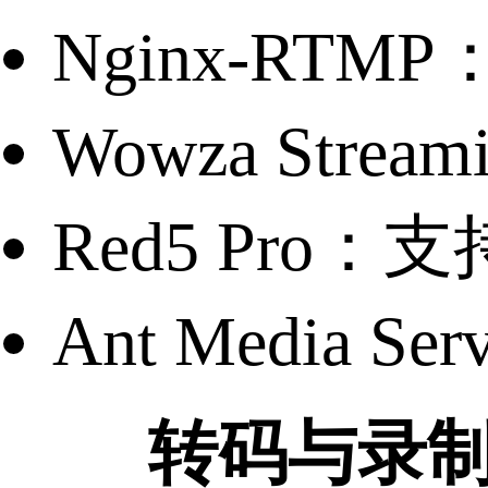
Nginx-R
Wowza Str
Red5 Pro
Ant Medi
转码与录