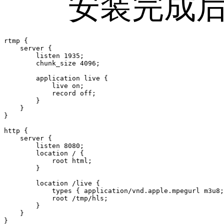
安装完成后修改配置文件
rtmp {

    server {

        listen 1935;

        chunk_size 4096;

        application live {

            live on;

            record off;

        }

    }

}

http {

    server {

        listen 8080;

        location / {

            root html;

        }

        location /live {

            types { application/vnd.apple.mpegurl m3u8;
            root /tmp/hls;

        }

    }
