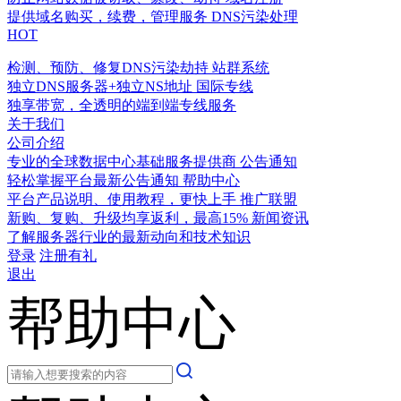
提供域名购买，续费，管理服务
DNS污染处理
HOT
检测、预防、修复DNS污染劫持
站群系统
独立DNS服务器+独立NS地址
国际专线
独享带宽，全透明的端到端专线服务
关于我们
公司介绍
专业的全球数据中心基础服务提供商
公告通知
轻松掌握平台最新公告通知
帮助中心
平台产品说明、使用教程，更快上手
推广联盟
新购、复购、升级均享返利，最高15%
新闻资讯
了解服务器行业的最新动向和技术知识
登录
注册有礼
退出
帮助中心