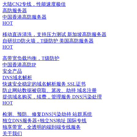
大陆CN2专线，性能速度极佳
高防服务器
中国香港高防服务器
HOT
移动直连清洗，支持压力测试
新加坡高防服务器
自研抗D防火墙，T级防护
美国高防服务器
HOT
高带宽负载均衡，T级防护
中国香港高防IP
安全产品
DNS域名解析
快速安全稳定的域名解析服务
SSL证书
防止网站数据被窃取、篡改、劫持
域名注册
提供域名购买，续费，管理服务
DNS污染处理
HOT
检测、预防、修复DNS污染劫持
站群系统
独立DNS服务器+独立NS地址
国际专线
独享带宽，全透明的端到端专线服务
关于我们