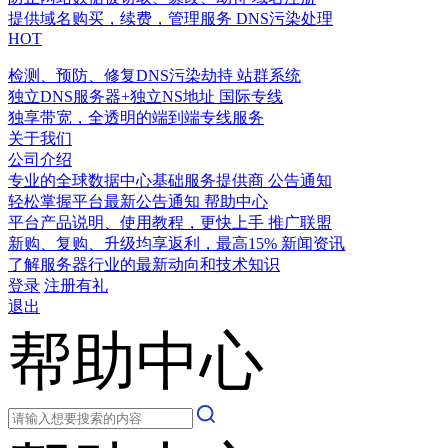
提供域名购买，续费，管理服务
DNS污染处理
HOT
检测、预防、修复DNS污染劫持
站群系统
独立DNS服务器+独立NS地址
国际专线
独享带宽，全透明的端到端专线服务
关于我们
公司介绍
专业的全球数据中心基础服务提供商
公告通知
轻松掌握平台最新公告通知
帮助中心
平台产品说明、使用教程，更快上手
推广联盟
新购、复购、升级均享返利，最高15%
新闻资讯
了解服务器行业的最新动向和技术知识
登录
注册有礼
退出
帮助中心