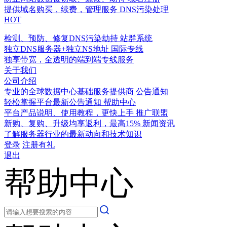
提供域名购买，续费，管理服务
DNS污染处理
HOT
检测、预防、修复DNS污染劫持
站群系统
独立DNS服务器+独立NS地址
国际专线
独享带宽，全透明的端到端专线服务
关于我们
公司介绍
专业的全球数据中心基础服务提供商
公告通知
轻松掌握平台最新公告通知
帮助中心
平台产品说明、使用教程，更快上手
推广联盟
新购、复购、升级均享返利，最高15%
新闻资讯
了解服务器行业的最新动向和技术知识
登录
注册有礼
退出
帮助中心