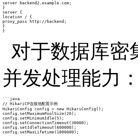
server backend2.example.com;

}

server {

location / {

proxy_pass http://backend;

}

}
对于数据库密
并发处理能力
```java

// HikariCP连接池配置示例

HikariConfig config = new HikariConfig();

config.setMaximumPoolSize(20);

config.setMinimumIdle(5);

config.setConnectionTimeout(30000);

config.setIdleTimeout(600000);
