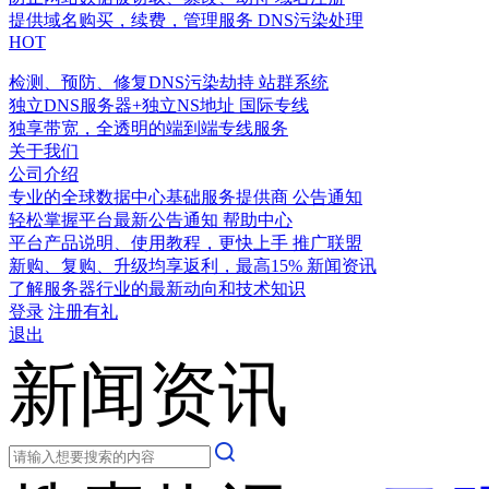
提供域名购买，续费，管理服务
DNS污染处理
HOT
检测、预防、修复DNS污染劫持
站群系统
独立DNS服务器+独立NS地址
国际专线
独享带宽，全透明的端到端专线服务
关于我们
公司介绍
专业的全球数据中心基础服务提供商
公告通知
轻松掌握平台最新公告通知
帮助中心
平台产品说明、使用教程，更快上手
推广联盟
新购、复购、升级均享返利，最高15%
新闻资讯
了解服务器行业的最新动向和技术知识
登录
注册有礼
退出
新闻资讯