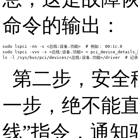
命令的输出：
sudo lspci -nn -s <总线:设备.功能>  # 例如： 00:1c.0

sudo lspci -vvv -s <总线:设备.功能> > pci_device_details_b
ls -l /sys/bus/pci/devices/<总线:设备.功能>/driver  #
第二步，安全
一步，绝不能直
线”指令，通知