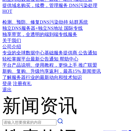
提供域名购买，续费，管理服务
DNS污染处理
HOT
检测、预防、修复DNS污染劫持
站群系统
独立DNS服务器+独立NS地址
国际专线
独享带宽，全透明的端到端专线服务
关于我们
公司介绍
专业的全球数据中心基础服务提供商
公告通知
轻松掌握平台最新公告通知
帮助中心
平台产品说明、使用教程，更快上手
推广联盟
新购、复购、升级均享返利，最高15%
新闻资讯
了解服务器行业的最新动向和技术知识
登录
注册有礼
退出
新闻资讯