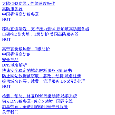
大陆CN2专线，性能速度极佳
高防服务器
中国香港高防服务器
HOT
移动直连清洗，支持压力测试
新加坡高防服务器
自研抗D防火墙，T级防护
美国高防服务器
HOT
高带宽负载均衡，T级防护
中国香港高防IP
安全产品
DNS域名解析
快速安全稳定的域名解析服务
SSL证书
防止网站数据被窃取、篡改、劫持
域名注册
提供域名购买，续费，管理服务
DNS污染处理
HOT
检测、预防、修复DNS污染劫持
站群系统
独立DNS服务器+独立NS地址
国际专线
独享带宽，全透明的端到端专线服务
关于我们