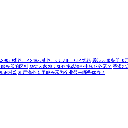
929线路、AS4837线路、CUVIP、CIA线路
香港云服务器10
云服务器的区别
华纳云教您：如何挑选海外中转服务器？
香港
知识科普
租用海外专用服务器为企业带来哪些优势？