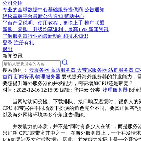
公司介绍
专业的全球数据中心基础服务提供商
公告通知
轻松掌握平台最新公告通知
帮助中心
平台产品说明、使用教程，更快上手
推广联盟
新购、复购、升级均享返利，最高15%
新闻资讯
了解服务器行业的最新动向和技术知识
登录
注册有礼
退出
新闻资讯
搜索热词：
云服务器
高防服务器
大带宽服务器
站群服务器
C
首页
新闻资讯
物理服务器
要想提升海外服务器的并发能力，需
要想提升海外服务器的并发能力，需要增加CPU还是带宽？
时间 : 2025-12-16 12:15:09
编辑 : 华纳云
分类 :
物理服务器
阅读量 
当网站访问变慢、下载排队、接口响应迟缓时，很多人的第一反
CPU 和带宽在不同场景下扮演的角色完全不同。要真正回答“
以及海外网络环境等多个角度去理解。
并发能力的本质，并不是“同时有多少人在线”，而是服务器
只消耗 CPU 或带宽其中之一。在海外服务器上，一个并发
I/O(如果涉及文件或数据)，因此，并发能力实际上是一个系