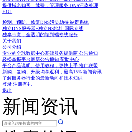
提供域名购买，续费，管理服务
DNS污染处理
HOT
检测、预防、修复DNS污染劫持
站群系统
独立DNS服务器+独立NS地址
国际专线
独享带宽，全透明的端到端专线服务
关于我们
公司介绍
专业的全球数据中心基础服务提供商
公告通知
轻松掌握平台最新公告通知
帮助中心
平台产品说明、使用教程，更快上手
推广联盟
新购、复购、升级均享返利，最高15%
新闻资讯
了解服务器行业的最新动向和技术知识
登录
注册有礼
退出
新闻资讯