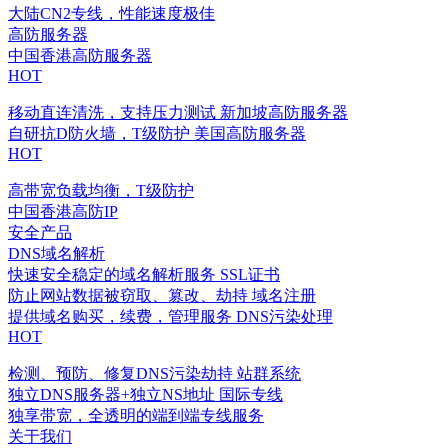
大陆CN2专线，性能速度极佳
高防服务器
中国香港高防服务器
HOT
移动直连清洗，支持压力测试
新加坡高防服务器
自研抗D防火墙，T级防护
美国高防服务器
HOT
高带宽负载均衡，T级防护
中国香港高防IP
安全产品
DNS域名解析
快速安全稳定的域名解析服务
SSL证书
防止网站数据被窃取、篡改、劫持
域名注册
提供域名购买，续费，管理服务
DNS污染处理
HOT
检测、预防、修复DNS污染劫持
站群系统
独立DNS服务器+独立NS地址
国际专线
独享带宽，全透明的端到端专线服务
关于我们