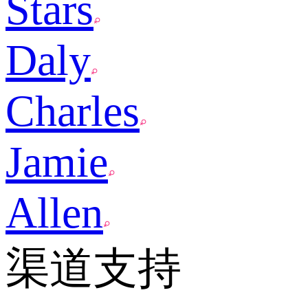
Stars
Daly
Charles
Jamie
Allen
渠道支持