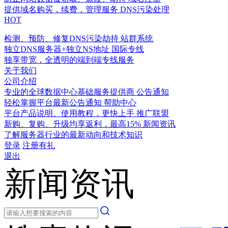
提供域名购买，续费，管理服务
DNS污染处理
HOT
检测、预防、修复DNS污染劫持
站群系统
独立DNS服务器+独立NS地址
国际专线
独享带宽，全透明的端到端专线服务
关于我们
公司介绍
专业的全球数据中心基础服务提供商
公告通知
轻松掌握平台最新公告通知
帮助中心
平台产品说明、使用教程，更快上手
推广联盟
新购、复购、升级均享返利，最高15%
新闻资讯
了解服务器行业的最新动向和技术知识
登录
注册有礼
退出
新闻资讯