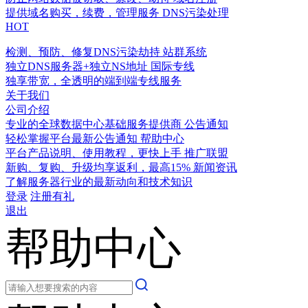
提供域名购买，续费，管理服务
DNS污染处理
HOT
检测、预防、修复DNS污染劫持
站群系统
独立DNS服务器+独立NS地址
国际专线
独享带宽，全透明的端到端专线服务
关于我们
公司介绍
专业的全球数据中心基础服务提供商
公告通知
轻松掌握平台最新公告通知
帮助中心
平台产品说明、使用教程，更快上手
推广联盟
新购、复购、升级均享返利，最高15%
新闻资讯
了解服务器行业的最新动向和技术知识
登录
注册有礼
退出
帮助中心