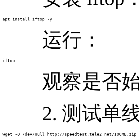
apt install iftop -y
运行：
iftop
观察是否始终
2. 测试单
wget -O /dev/null http://speedtest.tele2.net/100MB.zip