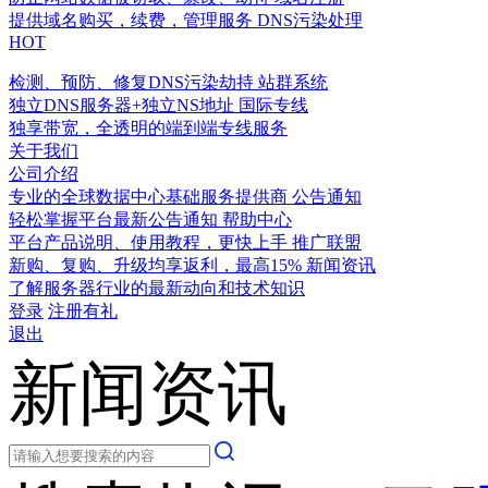
提供域名购买，续费，管理服务
DNS污染处理
HOT
检测、预防、修复DNS污染劫持
站群系统
独立DNS服务器+独立NS地址
国际专线
独享带宽，全透明的端到端专线服务
关于我们
公司介绍
专业的全球数据中心基础服务提供商
公告通知
轻松掌握平台最新公告通知
帮助中心
平台产品说明、使用教程，更快上手
推广联盟
新购、复购、升级均享返利，最高15%
新闻资讯
了解服务器行业的最新动向和技术知识
登录
注册有礼
退出
新闻资讯