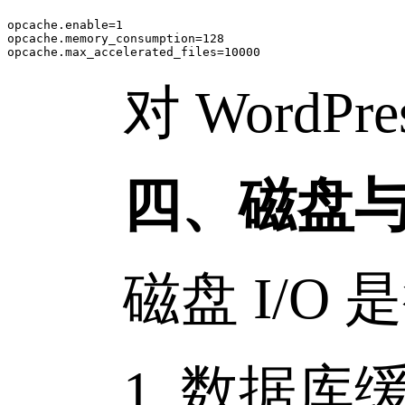
opcache.enable=1

opcache.memory_consumption=128

对 WordPre
四、磁盘与
磁盘 I/O 
1. 数据库