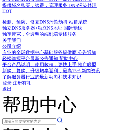
提供域名购买，续费，管理服务
DNS污染处理
HOT
检测、预防、修复DNS污染劫持
站群系统
独立DNS服务器+独立NS地址
国际专线
独享带宽，全透明的端到端专线服务
关于我们
公司介绍
专业的全球数据中心基础服务提供商
公告通知
轻松掌握平台最新公告通知
帮助中心
平台产品说明、使用教程，更快上手
推广联盟
新购、复购、升级均享返利，最高15%
新闻资讯
了解服务器行业的最新动向和技术知识
登录
注册有礼
退出
帮助中心