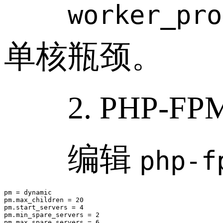
worker_pro
单核瓶颈。
2. PHP-FP
编辑
php-f
pm = dynamic

pm.max_children = 20

pm.start_servers = 4

pm.min_spare_servers = 2
