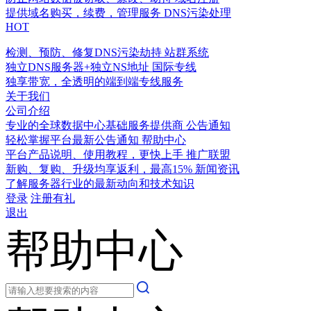
提供域名购买，续费，管理服务
DNS污染处理
HOT
检测、预防、修复DNS污染劫持
站群系统
独立DNS服务器+独立NS地址
国际专线
独享带宽，全透明的端到端专线服务
关于我们
公司介绍
专业的全球数据中心基础服务提供商
公告通知
轻松掌握平台最新公告通知
帮助中心
平台产品说明、使用教程，更快上手
推广联盟
新购、复购、升级均享返利，最高15%
新闻资讯
了解服务器行业的最新动向和技术知识
登录
注册有礼
退出
帮助中心