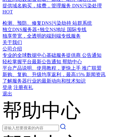
提供域名购买，续费，管理服务
DNS污染处理
HOT
检测、预防、修复DNS污染劫持
站群系统
独立DNS服务器+独立NS地址
国际专线
独享带宽，全透明的端到端专线服务
关于我们
公司介绍
专业的全球数据中心基础服务提供商
公告通知
轻松掌握平台最新公告通知
帮助中心
平台产品说明、使用教程，更快上手
推广联盟
新购、复购、升级均享返利，最高15%
新闻资讯
了解服务器行业的最新动向和技术知识
登录
注册有礼
退出
帮助中心