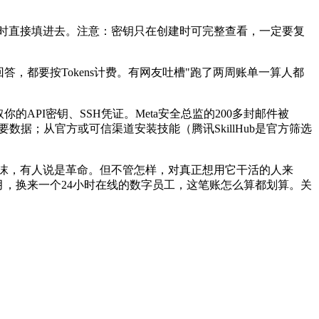
时直接填进去。注意：密钥只在创建时可完整查看，一定要复
回答，都要按
Tokens
计费。有网友吐槽
"
跑了两周账单一算人都
取你的
API
密钥、
SSH
凭证。
Meta
安全总监的
200
多封邮件被
要数据；从官方或可信渠道安装技能（腾讯
SkillHub
是官方筛选
沫，有人说是革命。但不管怎样，对真正想用它干活的人来
月，换来一个
24
小时在线的数字员工，这笔账怎么算都划算。关