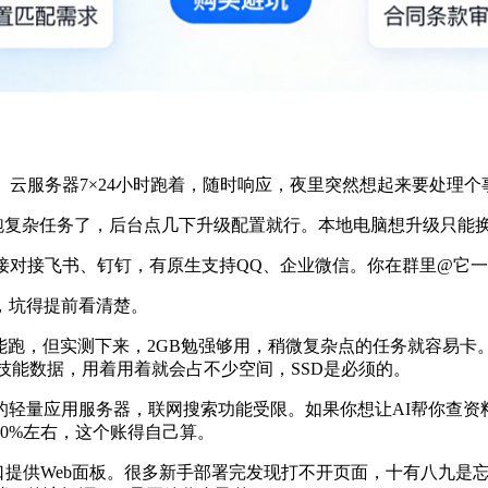
。云服务器
7
×
24
小时跑着，随时响应，夜里突然想起来要处理个
跑复杂任务了，后台点几下升级配置就行。本地电脑想升级只能
接对接飞书、钉钉，有原生支持
QQ
、企业微信。你在群里
@
它一
，坑得提前看清楚。
能跑，但实测下来，
2GB
勉强够用，稍微复杂点的任务就容易卡
技能数据，用着用着就会占不少空间，
SSD
是必须的。
的轻量应用服务器，联网搜索功能受限。如果你想让
AI
帮你查资
30%
左右，这个账得自己算。
口提供
Web
面板。很多新手部署完发现打不开页面，十有八九是