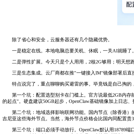
除了省心和安全，云服务器还有几个隐藏优势。
一是稳定在线。本地电脑总要关机、休眠，一关
AI
就睡了
二是弹性扩展。今天只是个人用用，
2
核
2G
够用；明天想
三是生态集成。云厂商都在推
"
一键接入
IM"
镜像部署后直
特点说完了，重点聊聊购买避雷的事。毕竟钱是自己掏的
第一个坑：配置选型别卡在门槛上。官方说最低
2GB
内存
的起点
"
。硬盘建议
50GB
起步，
OpenClaw
基础镜像加上日志、
第二个坑：地域选择影响联网功能。国内节点（除香港）
吉尼亚这些海外节点。当然，海外节点价格会比国内同配置贵
第三个坑：端口必须手动放行。
OpenClaw
默认用
18789
端