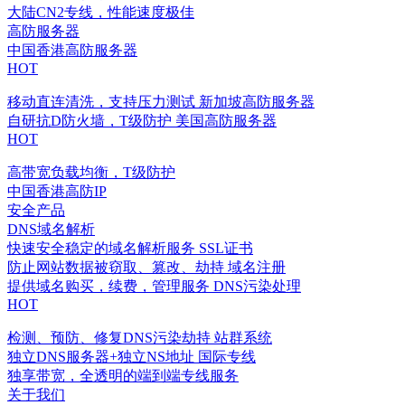
大陆CN2专线，性能速度极佳
高防服务器
中国香港高防服务器
HOT
移动直连清洗，支持压力测试
新加坡高防服务器
自研抗D防火墙，T级防护
美国高防服务器
HOT
高带宽负载均衡，T级防护
中国香港高防IP
安全产品
DNS域名解析
快速安全稳定的域名解析服务
SSL证书
防止网站数据被窃取、篡改、劫持
域名注册
提供域名购买，续费，管理服务
DNS污染处理
HOT
检测、预防、修复DNS污染劫持
站群系统
独立DNS服务器+独立NS地址
国际专线
独享带宽，全透明的端到端专线服务
关于我们