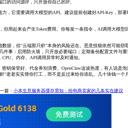
端口的访问源
IP
，只开放你自己的
IP
。
能力，它需要调用大模型的
API
。建议提前创建好
API-Key
，部署
，但用起来会产生
Token
费用。你每发一条指令，
AI
调用大模型
地数据，但
"
云端那只虾
"
本身的风险还在。恶意技能依然可能窃
几件事：启用防火墙，只开放必要端口；定期备份配置文件与重
，
CPU
、内存、
API
调用异常时及时通知。
、密钥保管好、代金券别浪费。
OpenClaw
这波热度，有人说是泡
虾
"
老老实实替你打工，而不是反过来给你添乱。几十块钱一个
一篇：
小本生意服务器缓存需知：给电商卖家的几条实在建议