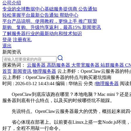
公司介绍
专业的全球数据中心基础服务提供商
公告通知
轻松掌握平台最新公告通知
帮助中心
平台产品说明、使用教程，更快上手
推广联盟
新购、复购、升级均享返利，最高15%
新闻资讯
了解服务器行业的最新动向和技术知识
登录
注册有礼
退出
新闻资讯
搜索热词：
云服务器
高防服务器
大带宽服务器
站群服务器
C
首页
新闻资讯
物理服务器
云上养虾：OpenClaw云服务器的
云上养虾：OpenClaw云服务器的特点与购买避坑指南
时间 : 2026-03-12 14:43:44
编辑 : 华纳云
分类 :
物理服务器
阅读量 
OpenClaw
到底应该跑在哪里？本地电脑？
Mac mini
？还是
服务器到底有什么特点，以及买的时候哪些坑不能踩。
先说特点。
OpenClaw
云服务器最大的优势，概括起来就四
省心体现在部署上。以前要在
Linux
上搭一套
Node.js
环境，
好了，全程不用敲一行命令。