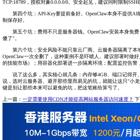
TCP:18789
，授权对象
0.0.0.0/0
。安全起见，建议同时限制
SSH
第四个坑：
API-Key
要提前备好。
OpenClaw
本身不提供
AI
制保存好。
第五个坑：费用不只是服务器钱。
OpenClaw
安装本身免费
傻了
"
。
第六个坑：安全风险不能只靠云厂商。云服务器隔离了本
OpenClaw
一次全删了，这种案例不是吓唬人。建议部署时做好
的技能市场）；用容器化部署进一步隔离环境；配置监控告警
说了这么多，其实核心就几条：内存够
4GB
、端口记得开
说，选对云服务器、避开那些显而易见的坑，就能让这只
"
小龙
键是别让那些本来可以避免的坑，把这笔账给算亏了。
上一篇：
一定需要使用CDN才能提高网站服务器访问速度？
下