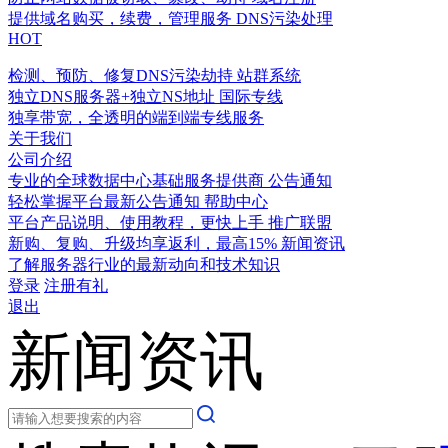
提供域名购买，续费，管理服务
DNS污染处理
HOT
检测、预防、修复DNS污染劫持
站群系统
独立DNS服务器+独立NS地址
国际专线
独享带宽，全透明的端到端专线服务
关于我们
公司介绍
专业的全球数据中心基础服务提供商
公告通知
轻松掌握平台最新公告通知
帮助中心
平台产品说明、使用教程，更快上手
推广联盟
新购、复购、升级均享返利，最高15%
新闻资讯
了解服务器行业的最新动向和技术知识
登录
注册有礼
退出
新闻资讯