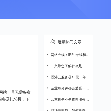
近期热门文章
网络专线：IEPL专线和
IPLC专线哪个好?
一文带您了解什么是
AS9929线路、AS4837线
路、CUVIP、CIA线路
香港云服务器10元一年，
是真的吗？
企业每分钟都会遭受一次
网站，且无需备案
网络攻击，企业网络攻击
成本飙升
服务器比较慢，下
云主机是不是物理服务
器?浅析物理服务器和云
服务器的区别
华纳云教您：如何挑选海