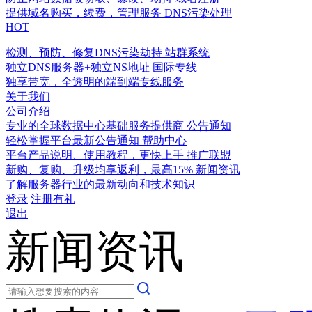
提供域名购买，续费，管理服务
DNS污染处理
HOT
检测、预防、修复DNS污染劫持
站群系统
独立DNS服务器+独立NS地址
国际专线
独享带宽，全透明的端到端专线服务
关于我们
公司介绍
专业的全球数据中心基础服务提供商
公告通知
轻松掌握平台最新公告通知
帮助中心
平台产品说明、使用教程，更快上手
推广联盟
新购、复购、升级均享返利，最高15%
新闻资讯
了解服务器行业的最新动向和技术知识
登录
注册有礼
退出
新闻资讯