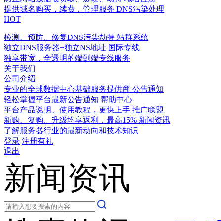
提供域名购买，续费，管理服务
DNS污染处理
HOT
检测、预防、修复DNS污染劫持
站群系统
独立DNS服务器+独立NS地址
国际专线
独享带宽，全透明的端到端专线服务
关于我们
公司介绍
专业的全球数据中心基础服务提供商
公告通知
轻松掌握平台最新公告通知
帮助中心
平台产品说明、使用教程，更快上手
推广联盟
新购、复购、升级均享返利，最高15%
新闻资讯
了解服务器行业的最新动向和技术知识
登录
注册有礼
退出
新闻资讯