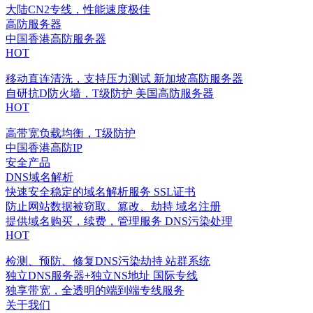
大陆CN2专线，性能速度极佳
高防服务器
中国香港高防服务器
HOT
移动直连清洗，支持压力测试
新加坡高防服务器
自研抗D防火墙，T级防护
美国高防服务器
HOT
高带宽负载均衡，T级防护
中国香港高防IP
安全产品
DNS域名解析
快速安全稳定的域名解析服务
SSL证书
防止网站数据被窃取、篡改、劫持
域名注册
提供域名购买，续费，管理服务
DNS污染处理
HOT
检测、预防、修复DNS污染劫持
站群系统
独立DNS服务器+独立NS地址
国际专线
独享带宽，全透明的端到端专线服务
关于我们