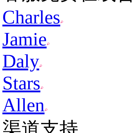
Charles
Jamie
Daly
Stars
Allen
渠道支持