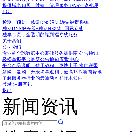
提供域名购买，续费，管理服务
DNS污染处理
HOT
检测、预防、修复DNS污染劫持
站群系统
独立DNS服务器+独立NS地址
国际专线
独享带宽，全透明的端到端专线服务
关于我们
公司介绍
专业的全球数据中心基础服务提供商
公告通知
轻松掌握平台最新公告通知
帮助中心
平台产品说明、使用教程，更快上手
推广联盟
新购、复购、升级均享返利，最高15%
新闻资讯
了解服务器行业的最新动向和技术知识
登录
注册有礼
退出
新闻资讯