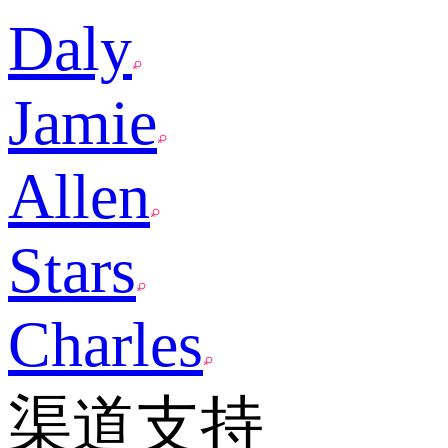
Daly
Jamie
Allen
Stars
Charles
渠道支持