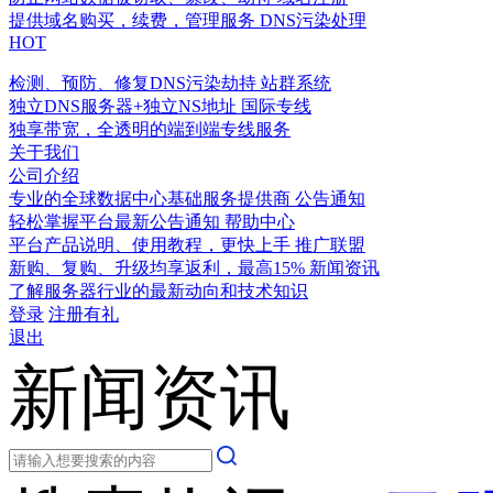
提供域名购买，续费，管理服务
DNS污染处理
HOT
检测、预防、修复DNS污染劫持
站群系统
独立DNS服务器+独立NS地址
国际专线
独享带宽，全透明的端到端专线服务
关于我们
公司介绍
专业的全球数据中心基础服务提供商
公告通知
轻松掌握平台最新公告通知
帮助中心
平台产品说明、使用教程，更快上手
推广联盟
新购、复购、升级均享返利，最高15%
新闻资讯
了解服务器行业的最新动向和技术知识
登录
注册有礼
退出
新闻资讯