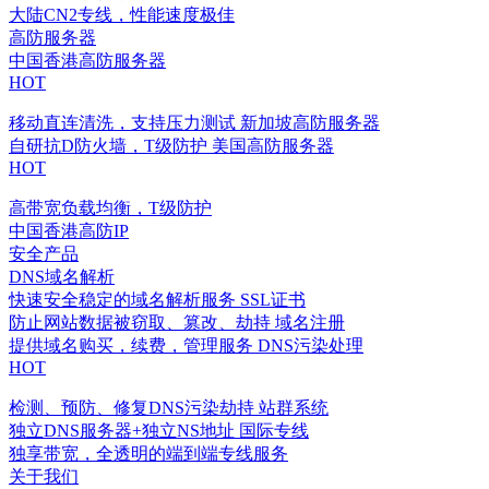
大陆CN2专线，性能速度极佳
高防服务器
中国香港高防服务器
HOT
移动直连清洗，支持压力测试
新加坡高防服务器
自研抗D防火墙，T级防护
美国高防服务器
HOT
高带宽负载均衡，T级防护
中国香港高防IP
安全产品
DNS域名解析
快速安全稳定的域名解析服务
SSL证书
防止网站数据被窃取、篡改、劫持
域名注册
提供域名购买，续费，管理服务
DNS污染处理
HOT
检测、预防、修复DNS污染劫持
站群系统
独立DNS服务器+独立NS地址
国际专线
独享带宽，全透明的端到端专线服务
关于我们