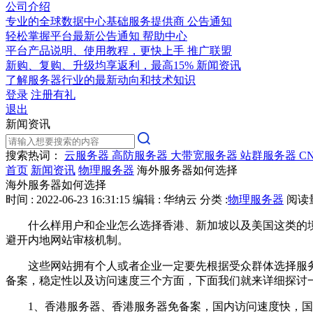
公司介绍
专业的全球数据中心基础服务提供商
公告通知
轻松掌握平台最新公告通知
帮助中心
平台产品说明、使用教程，更快上手
推广联盟
新购、复购、升级均享返利，最高15%
新闻资讯
了解服务器行业的最新动向和技术知识
登录
注册有礼
退出
新闻资讯
搜索热词：
云服务器
高防服务器
大带宽服务器
站群服务器
C
首页
新闻资讯
物理服务器
海外服务器如何选择
海外服务器如何选择
时间 : 2022-06-23 16:31:15
编辑 : 华纳云
分类 :
物理服务器
阅读量 
什么样用户和企业怎么选择香港、新加坡以及美国这类的境
避开内地网站审核机制。
这些网站拥有个人或者企业一定要先根据受众群体选择服务
备案，稳定性以及访问速度三个方面，下面我们就来详细探讨
1、香港服务器、香港服务器免备案，国内访问速度快，国