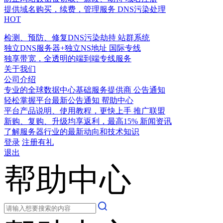
提供域名购买，续费，管理服务
DNS污染处理
HOT
检测、预防、修复DNS污染劫持
站群系统
独立DNS服务器+独立NS地址
国际专线
独享带宽，全透明的端到端专线服务
关于我们
公司介绍
专业的全球数据中心基础服务提供商
公告通知
轻松掌握平台最新公告通知
帮助中心
平台产品说明、使用教程，更快上手
推广联盟
新购、复购、升级均享返利，最高15%
新闻资讯
了解服务器行业的最新动向和技术知识
登录
注册有礼
退出
帮助中心