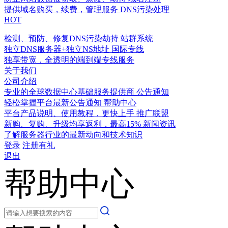
提供域名购买，续费，管理服务
DNS污染处理
HOT
检测、预防、修复DNS污染劫持
站群系统
独立DNS服务器+独立NS地址
国际专线
独享带宽，全透明的端到端专线服务
关于我们
公司介绍
专业的全球数据中心基础服务提供商
公告通知
轻松掌握平台最新公告通知
帮助中心
平台产品说明、使用教程，更快上手
推广联盟
新购、复购、升级均享返利，最高15%
新闻资讯
了解服务器行业的最新动向和技术知识
登录
注册有礼
退出
帮助中心