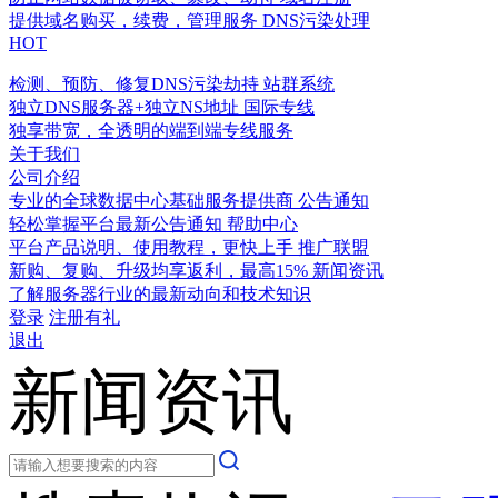
提供域名购买，续费，管理服务
DNS污染处理
HOT
检测、预防、修复DNS污染劫持
站群系统
独立DNS服务器+独立NS地址
国际专线
独享带宽，全透明的端到端专线服务
关于我们
公司介绍
专业的全球数据中心基础服务提供商
公告通知
轻松掌握平台最新公告通知
帮助中心
平台产品说明、使用教程，更快上手
推广联盟
新购、复购、升级均享返利，最高15%
新闻资讯
了解服务器行业的最新动向和技术知识
登录
注册有礼
退出
新闻资讯