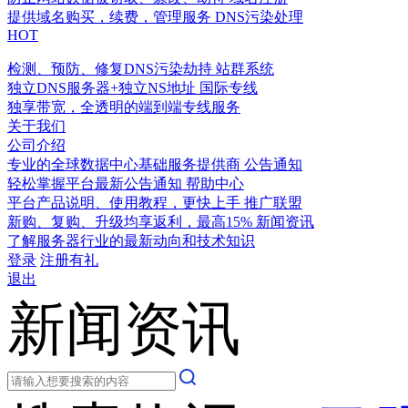
提供域名购买，续费，管理服务
DNS污染处理
HOT
检测、预防、修复DNS污染劫持
站群系统
独立DNS服务器+独立NS地址
国际专线
独享带宽，全透明的端到端专线服务
关于我们
公司介绍
专业的全球数据中心基础服务提供商
公告通知
轻松掌握平台最新公告通知
帮助中心
平台产品说明、使用教程，更快上手
推广联盟
新购、复购、升级均享返利，最高15%
新闻资讯
了解服务器行业的最新动向和技术知识
登录
注册有礼
退出
新闻资讯