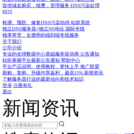
提供域名购买，续费，管理服务
DNS污染处理
HOT
检测、预防、修复DNS污染劫持
站群系统
独立DNS服务器+独立NS地址
国际专线
独享带宽，全透明的端到端专线服务
关于我们
公司介绍
专业的全球数据中心基础服务提供商
公告通知
轻松掌握平台最新公告通知
帮助中心
平台产品说明、使用教程，更快上手
推广联盟
新购、复购、升级均享返利，最高15%
新闻资讯
了解服务器行业的最新动向和技术知识
登录
注册有礼
退出
新闻资讯