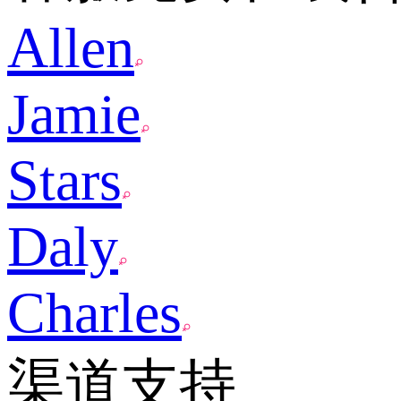
Allen
Jamie
Stars
Daly
Charles
渠道支持