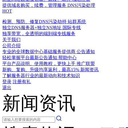
提供域名购买，续费，管理服务
DNS污染处理
HOT
检测、预防、修复DNS污染劫持
站群系统
独立DNS服务器+独立NS地址
国际专线
独享带宽，全透明的端到端专线服务
关于我们
公司介绍
专业的全球数据中心基础服务提供商
公告通知
轻松掌握平台最新公告通知
帮助中心
平台产品说明、使用教程，更快上手
推广联盟
新购、复购、升级均享返利，最高15%
新闻资讯
了解服务器行业的最新动向和技术知识
登录
注册有礼
退出
新闻资讯