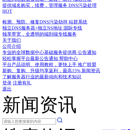
提供域名购买，续费，管理服务
DNS污染处理
HOT
检测、预防、修复DNS污染劫持
站群系统
独立DNS服务器+独立NS地址
国际专线
独享带宽，全透明的端到端专线服务
关于我们
公司介绍
专业的全球数据中心基础服务提供商
公告通知
轻松掌握平台最新公告通知
帮助中心
平台产品说明、使用教程，更快上手
推广联盟
新购、复购、升级均享返利，最高15%
新闻资讯
了解服务器行业的最新动向和技术知识
登录
注册有礼
退出
新闻资讯