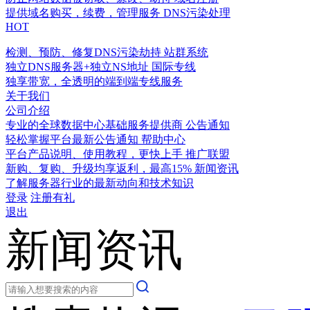
提供域名购买，续费，管理服务
DNS污染处理
HOT
检测、预防、修复DNS污染劫持
站群系统
独立DNS服务器+独立NS地址
国际专线
独享带宽，全透明的端到端专线服务
关于我们
公司介绍
专业的全球数据中心基础服务提供商
公告通知
轻松掌握平台最新公告通知
帮助中心
平台产品说明、使用教程，更快上手
推广联盟
新购、复购、升级均享返利，最高15%
新闻资讯
了解服务器行业的最新动向和技术知识
登录
注册有礼
退出
新闻资讯