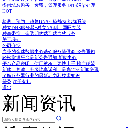
提供域名购买，续费，管理服务
DNS污染处理
HOT
检测、预防、修复DNS污染劫持
站群系统
独立DNS服务器+独立NS地址
国际专线
独享带宽，全透明的端到端专线服务
关于我们
公司介绍
专业的全球数据中心基础服务提供商
公告通知
轻松掌握平台最新公告通知
帮助中心
平台产品说明、使用教程，更快上手
推广联盟
新购、复购、升级均享返利，最高15%
新闻资讯
了解服务器行业的最新动向和技术知识
登录
注册有礼
退出
新闻资讯