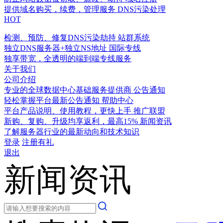
提供域名购买，续费，管理服务
DNS污染处理
HOT
检测、预防、修复DNS污染劫持
站群系统
独立DNS服务器+独立NS地址
国际专线
独享带宽，全透明的端到端专线服务
关于我们
公司介绍
专业的全球数据中心基础服务提供商
公告通知
轻松掌握平台最新公告通知
帮助中心
平台产品说明、使用教程，更快上手
推广联盟
新购、复购、升级均享返利，最高15%
新闻资讯
了解服务器行业的最新动向和技术知识
登录
注册有礼
退出
新闻资讯