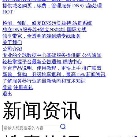
提供域名购买，续费，管理服务
DNS污染处理
HOT
检测、预防、修复DNS污染劫持
站群系统
独立DNS服务器+独立NS地址
国际专线
独享带宽，全透明的端到端专线服务
关于我们
公司介绍
专业的全球数据中心基础服务提供商
公告通知
轻松掌握平台最新公告通知
帮助中心
平台产品说明、使用教程，更快上手
推广联盟
新购、复购、升级均享返利，最高15%
新闻资讯
了解服务器行业的最新动向和技术知识
登录
注册有礼
退出
新闻资讯