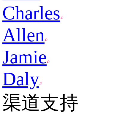
Charles
Allen
Jamie
Daly
渠道支持