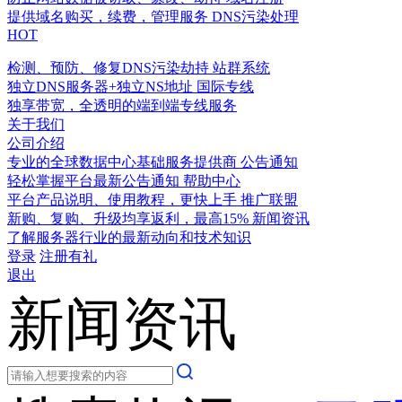
提供域名购买，续费，管理服务
DNS污染处理
HOT
检测、预防、修复DNS污染劫持
站群系统
独立DNS服务器+独立NS地址
国际专线
独享带宽，全透明的端到端专线服务
关于我们
公司介绍
专业的全球数据中心基础服务提供商
公告通知
轻松掌握平台最新公告通知
帮助中心
平台产品说明、使用教程，更快上手
推广联盟
新购、复购、升级均享返利，最高15%
新闻资讯
了解服务器行业的最新动向和技术知识
登录
注册有礼
退出
新闻资讯