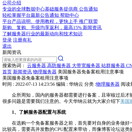
公司介绍
专业的全球数据中心基础服务提供商
公告通知
轻松掌握平台最新公告通知
帮助中心
平台产品说明、使用教程，更快上手
推广联盟
新购、复购、升级均享返利，最高15%
新闻资讯
了解服务器行业的最新动向和技术知识
登录
注册有礼
退出
新闻资讯
搜索热词：
云服务器
高防服务器
大带宽服务器
站群服务器
C
首页
新闻资讯
物理服务器
美国服务器免备案租用注意事项
美国服务器免备案租用注意事项
时间 : 2022-07-13 14:23:56
编辑 : 华纳云
分类 :
物理服务器
阅读量 
众所周知，国内的服务器都需要进行备案，且审核过后才
很多问题是需要我们注意的。今天华纳云就为大家介绍下
美国
1、了解服务器配置与系统
在选购一个免备案服务器之前，首先要对自身的业务做好
比较高，需要高并发数的CPU配置来带动，而像博客论坛这类