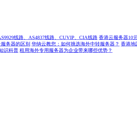
929线路、AS4837线路、CUVIP、CIA线路
香港云服务器10
云服务器的区别
华纳云教您：如何挑选海外中转服务器？
香港
知识科普
租用海外专用服务器为企业带来哪些优势？