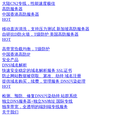
大陆CN2专线，性能速度极佳
高防服务器
中国香港高防服务器
HOT
移动直连清洗，支持压力测试
新加坡高防服务器
自研抗D防火墙，T级防护
美国高防服务器
HOT
高带宽负载均衡，T级防护
中国香港高防IP
安全产品
DNS域名解析
快速安全稳定的域名解析服务
SSL证书
防止网站数据被窃取、篡改、劫持
域名注册
提供域名购买，续费，管理服务
DNS污染处理
HOT
检测、预防、修复DNS污染劫持
站群系统
独立DNS服务器+独立NS地址
国际专线
独享带宽，全透明的端到端专线服务
关于我们