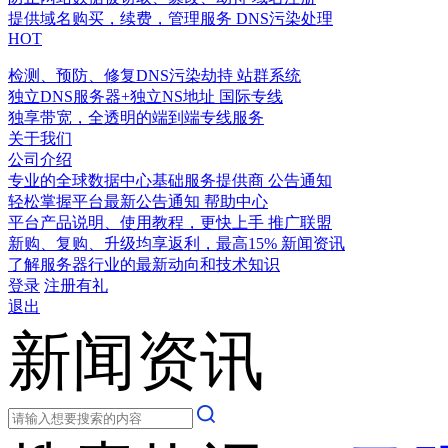
提供域名购买，续费，管理服务
DNS污染处理
HOT
检测、预防、修复DNS污染劫持
站群系统
独立DNS服务器+独立NS地址
国际专线
独享带宽，全透明的端到端专线服务
关于我们
公司介绍
专业的全球数据中心基础服务提供商
公告通知
轻松掌握平台最新公告通知
帮助中心
平台产品说明、使用教程，更快上手
推广联盟
新购、复购、升级均享返利，最高15%
新闻资讯
了解服务器行业的最新动向和技术知识
登录
注册有礼
退出
新闻资讯