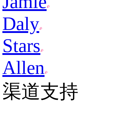
Jamie
Daly
Stars
Allen
渠道支持