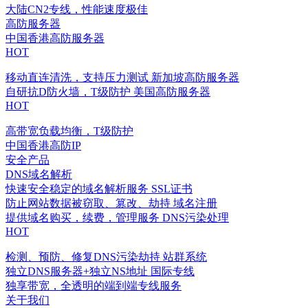
大陆CN2专线，性能速度极佳
高防服务器
中国香港高防服务器
HOT
移动直连清洗，支持压力测试
新加坡高防服务器
自研抗D防火墙，T级防护
美国高防服务器
HOT
高带宽负载均衡，T级防护
中国香港高防IP
安全产品
DNS域名解析
快速安全稳定的域名解析服务
SSL证书
防止网站数据被窃取、篡改、劫持
域名注册
提供域名购买，续费，管理服务
DNS污染处理
HOT
检测、预防、修复DNS污染劫持
站群系统
独立DNS服务器+独立NS地址
国际专线
独享带宽，全透明的端到端专线服务
关于我们