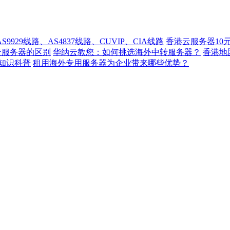
929线路、AS4837线路、CUVIP、CIA线路
香港云服务器10
云服务器的区别
华纳云教您：如何挑选海外中转服务器？
香港
知识科普
租用海外专用服务器为企业带来哪些优势？