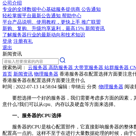
公司介绍
专业的全球数据中心基础服务提供商
公告通知
轻松掌握平台最新公告通知
帮助中心
平台产品说明、使用教程，更快上手
推广联盟
新购、复购、升级均享返利，最高15%
新闻资讯
了解服务器行业的最新动向和技术知识
登录
注册有礼
退出
新闻资讯
搜索热词：
云服务器
高防服务器
大带宽服务器
站群服务器
C
首页
新闻资讯
物理服务器
香港服务器在配置选择方面要注意
香港服务器在配置选择方面要注意什么
时间 : 2022-07-13 14:58:04
编辑 : 华纳云
分类 :
物理服务器
阅读量 
要想选择一个好的服务器，我们需要考虑多方面的因素，
意什么?我们可以从cpu、内存以及硬盘等方面来选择。
一、服务器的CPU选择
服务器的CPU是核心配置部件，它直接影响服务器的整体
配置高一点的。这样不至于在进行大量数据处理的时候，由于C