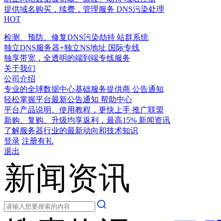
提供域名购买，续费，管理服务
DNS污染处理
HOT
检测、预防、修复DNS污染劫持
站群系统
独立DNS服务器+独立NS地址
国际专线
独享带宽，全透明的端到端专线服务
关于我们
公司介绍
专业的全球数据中心基础服务提供商
公告通知
轻松掌握平台最新公告通知
帮助中心
平台产品说明、使用教程，更快上手
推广联盟
新购、复购、升级均享返利，最高15%
新闻资讯
了解服务器行业的最新动向和技术知识
登录
注册有礼
退出
新闻资讯