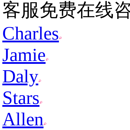
客服免费在线
Charles
Jamie
Daly
Stars
Allen