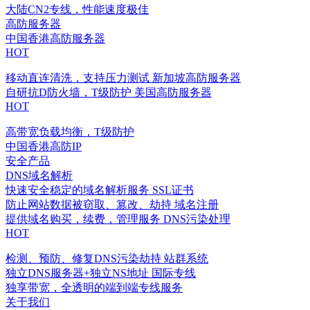
大陆CN2专线，性能速度极佳
高防服务器
中国香港高防服务器
HOT
移动直连清洗，支持压力测试
新加坡高防服务器
自研抗D防火墙，T级防护
美国高防服务器
HOT
高带宽负载均衡，T级防护
中国香港高防IP
安全产品
DNS域名解析
快速安全稳定的域名解析服务
SSL证书
防止网站数据被窃取、篡改、劫持
域名注册
提供域名购买，续费，管理服务
DNS污染处理
HOT
检测、预防、修复DNS污染劫持
站群系统
独立DNS服务器+独立NS地址
国际专线
独享带宽，全透明的端到端专线服务
关于我们