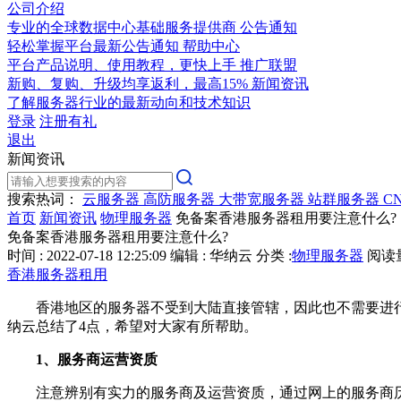
公司介绍
专业的全球数据中心基础服务提供商
公告通知
轻松掌握平台最新公告通知
帮助中心
平台产品说明、使用教程，更快上手
推广联盟
新购、复购、升级均享返利，最高15%
新闻资讯
了解服务器行业的最新动向和技术知识
登录
注册有礼
退出
新闻资讯
搜索热词：
云服务器
高防服务器
大带宽服务器
站群服务器
C
首页
新闻资讯
物理服务器
免备案香港服务器租用要注意什么?
免备案香港服务器租用要注意什么?
时间 : 2022-07-18 12:25:09
编辑 : 华纳云
分类 :
物理服务器
阅读量 
香港服务器租用
香港地区的服务器不受到大陆直接管辖，因此也不需要进行
纳云总结了4点，希望对大家有所帮助。
1、服务商运营资质
注意辨别有实力的服务商及运营资质，通过网上的服务商历