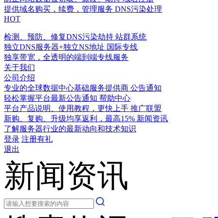
提供域名购买，续费，管理服务
DNS污染处理
HOT
检测、预防、修复DNS污染劫持
站群系统
独立DNS服务器+独立NS地址
国际专线
独享带宽，全透明的端到端专线服务
关于我们
公司介绍
专业的全球数据中心基础服务提供商
公告通知
轻松掌握平台最新公告通知
帮助中心
平台产品说明、使用教程，更快上手
推广联盟
新购、复购、升级均享返利，最高15%
新闻资讯
了解服务器行业的最新动向和技术知识
登录
注册有礼
退出
新闻资讯