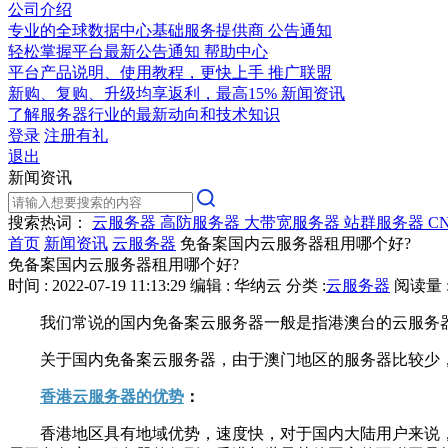
公司介绍
专业的全球数据中心基础服务提供商
公告通知
轻松掌握平台最新公告通知
帮助中心
平台产品说明、使用教程，更快上手
推广联盟
新购、复购、升级均享返利，最高15%
新闻资讯
了解服务器行业的最新动向和技术知识
登录
注册有礼
退出
新闻资讯
搜索热词：
云服务器
高防服务器
大带宽服务器
站群服务器
C
首页
新闻资讯
云服务器
免备案国内云服务器租用哪个好?
免备案国内云服务器租用哪个好?
时间 : 2022-07-19 11:13:29
编辑 : 华纳云
分类 :
云服务器
阅读量 :
我们常说的国内免备案云服务器一般是指港澳台的云服务器
关于国内免备案云服务器，由于澳门地区的服务器比较少，
香港云服务器的优势
：
香港地区具有地域优势，速度快，对于国内大陆用户来说，