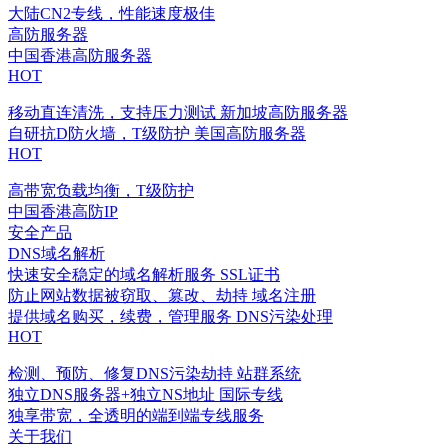
大陆CN2专线，性能速度极佳
高防服务器
中国香港高防服务器
HOT
移动直连清洗，支持压力测试
新加坡高防服务器
自研抗D防火墙，T级防护
美国高防服务器
HOT
高带宽负载均衡，T级防护
中国香港高防IP
安全产品
DNS域名解析
快速安全稳定的域名解析服务
SSL证书
防止网站数据被窃取、篡改、劫持
域名注册
提供域名购买，续费，管理服务
DNS污染处理
HOT
检测、预防、修复DNS污染劫持
站群系统
独立DNS服务器+独立NS地址
国际专线
独享带宽，全透明的端到端专线服务
关于我们