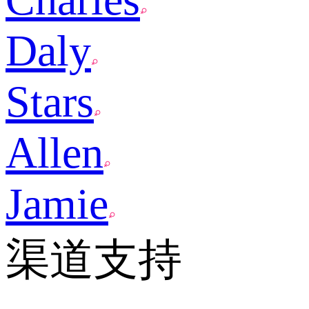
Daly
Stars
Allen
Jamie
渠道支持