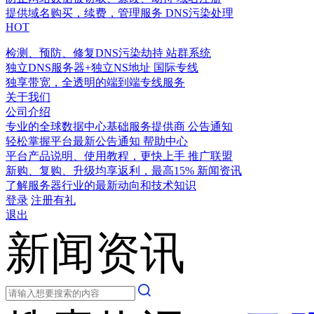
提供域名购买，续费，管理服务
DNS污染处理
HOT
检测、预防、修复DNS污染劫持
站群系统
独立DNS服务器+独立NS地址
国际专线
独享带宽，全透明的端到端专线服务
关于我们
公司介绍
专业的全球数据中心基础服务提供商
公告通知
轻松掌握平台最新公告通知
帮助中心
平台产品说明、使用教程，更快上手
推广联盟
新购、复购、升级均享返利，最高15%
新闻资讯
了解服务器行业的最新动向和技术知识
登录
注册有礼
退出
新闻资讯