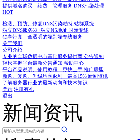
提供域名购买，续费，管理服务
DNS污染处理
HOT
检测、预防、修复DNS污染劫持
站群系统
独立DNS服务器+独立NS地址
国际专线
独享带宽，全透明的端到端专线服务
关于我们
公司介绍
专业的全球数据中心基础服务提供商
公告通知
轻松掌握平台最新公告通知
帮助中心
平台产品说明、使用教程，更快上手
推广联盟
新购、复购、升级均享返利，最高15%
新闻资讯
了解服务器行业的最新动向和技术知识
登录
注册有礼
退出
新闻资讯