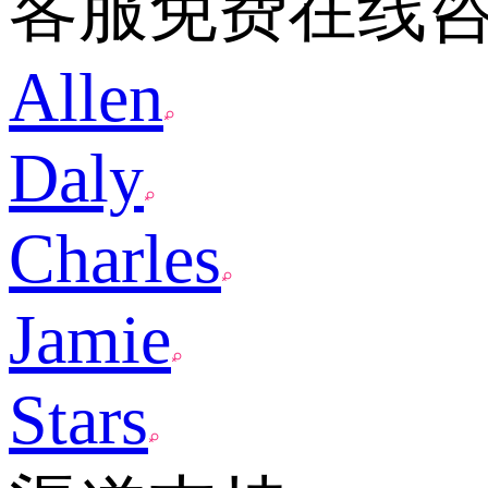
客服免费在线
Allen
Daly
Charles
Jamie
Stars