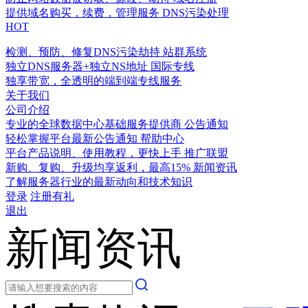
提供域名购买，续费，管理服务
DNS污染处理
HOT
检测、预防、修复DNS污染劫持
站群系统
独立DNS服务器+独立NS地址
国际专线
独享带宽，全透明的端到端专线服务
关于我们
公司介绍
专业的全球数据中心基础服务提供商
公告通知
轻松掌握平台最新公告通知
帮助中心
平台产品说明、使用教程，更快上手
推广联盟
新购、复购、升级均享返利，最高15%
新闻资讯
了解服务器行业的最新动向和技术知识
登录
注册有礼
退出
新闻资讯