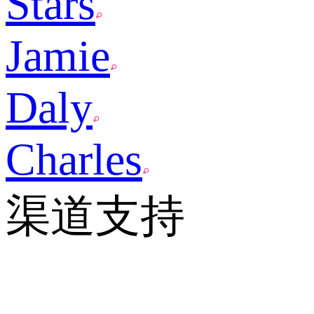
Stars
Jamie
Daly
Charles
渠道支持