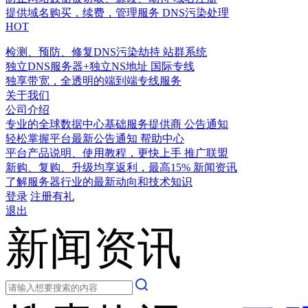
提供域名购买，续费，管理服务
DNS污染处理
HOT
检测、预防、修复DNS污染劫持
站群系统
独立DNS服务器+独立NS地址
国际专线
独享带宽，全透明的端到端专线服务
关于我们
公司介绍
专业的全球数据中心基础服务提供商
公告通知
轻松掌握平台最新公告通知
帮助中心
平台产品说明、使用教程，更快上手
推广联盟
新购、复购、升级均享返利，最高15%
新闻资讯
了解服务器行业的最新动向和技术知识
登录
注册有礼
退出
新闻资讯