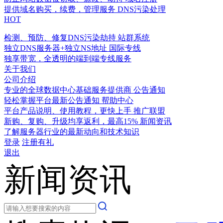
提供域名购买，续费，管理服务
DNS污染处理
HOT
检测、预防、修复DNS污染劫持
站群系统
独立DNS服务器+独立NS地址
国际专线
独享带宽，全透明的端到端专线服务
关于我们
公司介绍
专业的全球数据中心基础服务提供商
公告通知
轻松掌握平台最新公告通知
帮助中心
平台产品说明、使用教程，更快上手
推广联盟
新购、复购、升级均享返利，最高15%
新闻资讯
了解服务器行业的最新动向和技术知识
登录
注册有礼
退出
新闻资讯